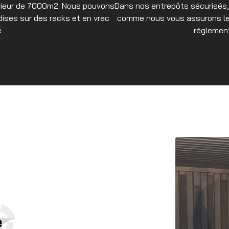
rieur de 7000m2. Nous pouvons
Dans nos entrepôts sécurisés, 
ises sur des racks et en vrac
comme nous vous assurons le 
é
réglement
e