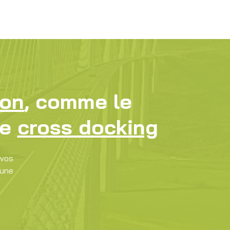
jon
, comme le
le
cross docking
 vos
une