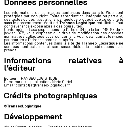
Données personnelles
Les informations et les images contenues dans ce site Web sont
protégées par copyright. Toute reproduction, intégrale ou partielle,
des textes ou des illustrations, par quelque procédé que ce soit, faite
sans le consentement écrit de
Transeo Logistique
est illicite. Tout
contrevenant s’expose alors à des poursuites.
Conformément aux dispositions de l’article 34 de la loi n°48-87 du 6
janvier 1978, vous disposez d’un droit de modification des données
nominatives collectées vous concernant. Pour cela, contactez-nous
par courrier à l’adresse postale ci-après.
Les informations contenues dans le site de
Transeo Logistique
ne
sont pas contractuelles et sont susceptibles de modifications sans
préavis.
Informations relatives à
l’éditeur
Éditeur : TRANSEO LOGISTIQUE
Directeur de la publication : Mario Curiel
Email : contact[at]transeo-logistique.fr
Crédits photographiques
©TranseoLogistique
Développement
Akyos Communication –
Création de sites internet