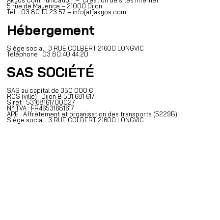
5 rue de Mayence – 21000 Dijon
Tél. : 03 80 10 23 57 – info[at]akyos.com
Hébergement
Siège social : 3 RUE COLBERT 21600 LONGVIC
Téléphone :
03.80.40.44.20
SAS SOCIÉTÉ
SAS au capital de 350 000 €
RCS (ville) : Dijon B 531 681 617
Siret : 53168161700027
N° TVA : FR46531681617
APE : Affrètement et organisation des transports (5229B)
Siège social : 3 RUE COLBERT 21600 LONGVIC